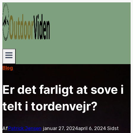
Fortsæt
til
indhold
Blog
Er det farligt at sove i
telt i tordenvejr?
Af
Patrick Jensen
januar 27, 2024
april 6, 2024
Sidst