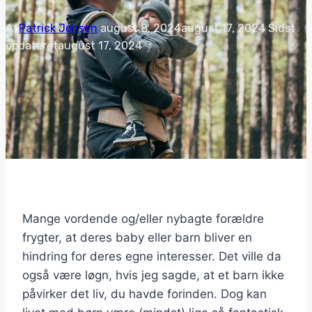
Af
Patrick Jensen
august 8, 2024
august 17, 2024
Sidst
opdateret
august 17, 2024
Mange vordende og/eller nybagte forældre
frygter, at deres baby eller barn bliver en
hindring for deres egne interesser. Det ville da
også være løgn, hvis jeg sagde, at et barn ikke
påvirker det liv, du havde forinden. Dog kan