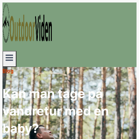
Fortsæt
til
indhold
Blog
Kan man tage på
vandretur med en
baby?