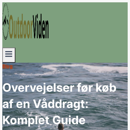
Fortsæt
til
indhold
Blog
Overvejelser før køb
af en Våddragt:
Komplet Guide