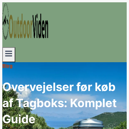
Fortsæt
til
indhold
Blog
Overvejelser før køb
af Tagboks: Komplet
Guide