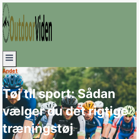
Fortsæt
til
indhold
Andet
Tøj til sport: Sådan
vælger du det rigtige
træningstøj