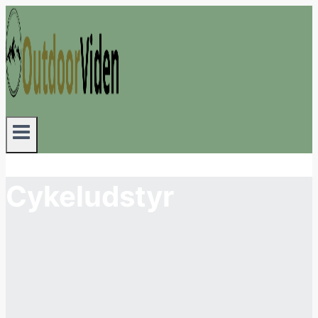
Fortsæt
til
indhold
Cykeludstyr