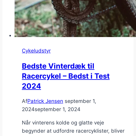
Cykeludstyr
Bedste Vinterdæk til
Racercykel – Bedst i Test
2024
Af
Patrick Jensen
september 1,
2024
september 1, 2024
Når vinterens kolde og glatte veje
begynder at udfordre racercyklister, bliver