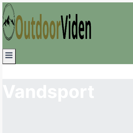
Fortsæt
til
indhold
Vandsport