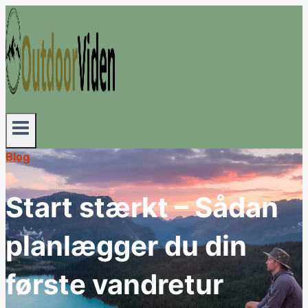
Fortsæt
til
indhold
Blog
Start stærkt – Sådan
planlægger du din
første vandretur